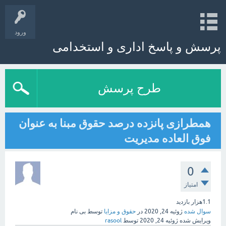
ورود
پرسش و پاسخ اداری و استخدامی
طرح پرسش
همطرازی پانزده درصد حقوق مبنا به عنوان
فوق العاده مدیریت
0
امتیاز
1.1هزار
بازدید
سوال شده
ژوئیه 24, 2020
در
حقوق و مزایا
توسط
بی نام
ویرایش شده
ژوئیه 24, 2020
توسط
rasool