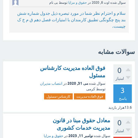
سوال شده
اوت 8, 2020
در
حقوق و مزایا
توسط
بی نام
سلام و احترام نظر شما در مورد تبصره ذیل جدول شماره شش
بند پنج چگونگی تطبیق کارمندان با امتیازات فصل دهم ق م خ ک
چیست،
سوالات مشابه
فوق العاده مدیریت کارشناس
0
مسئول
امتیاز
می 31, 2020
سوال شده
در
انتصاب مدیران
3
توسط
کرمی
فوق-العاده-مدیریت
کارشناس-مسئول
پاسخ
13.6هزار
بازدید
معادل حقوق مبنا در قانون
0
مدیریت خدمات کشوری
امتیاز
نوامبر 11, 2023
سوال شده
در
حقوق و مزایا