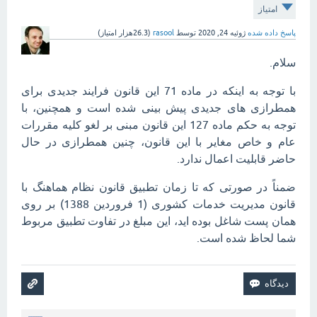
امتیاز
پاسخ داده شده
ژوئیه 24, 2020
توسط
rasool
(
26.3هزار
امتیاز)
سلام.
با توجه به اینکه در ماده 71 این قانون فرایند جدیدی برای
همطرازی های جدیدی پیش بینی شده است و همچنین، با
توجه به حکم ماده 127 این قانون مبنی بر لغو کلیه مقررات
عام و خاص مغایر با این قانون، چنین همطرازی در حال
حاضر قابلیت اعمال ندارد.
ضمناً در صورتی که تا زمان تطبیق قانون نظام هماهنگ با
قانون مدیریت خدمات کشوری (1 فروردین 1388) بر روی
همان پست شاغل بوده اید، این مبلغ در تفاوت تطبیق مربوط
شما لحاظ شده است.