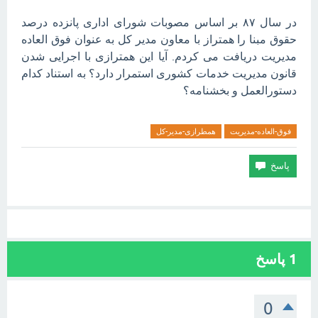
در سال ۸۷ بر اساس مصوبات شورای اداری پانزده درصد
حقوق مبنا را همتراز با معاون مدیر کل به عنوان فوق العاده
مدیریت دریافت می کردم. آیا این همترازی با اجرایی شدن
قانون مدیریت خدمات کشوری استمرار دارد؟ به استناد کدام
دستورالعمل و بخشنامه؟
فوق-العاده-مدیریت
همطرازی-مدیر-کل
1
پاسخ
0