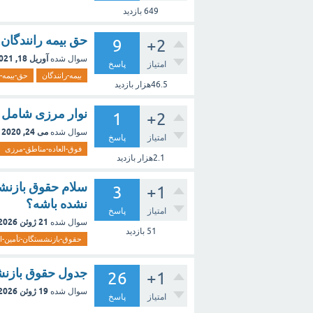
649
بازدید
حق بیمه رانندگان در سال ۰۰
9
+2
آوریل 18, 2021
سوال شده
امتیاز
پاسخ
بیمه-رانندگان
حق-بیمه-ر
46.5هزار
بازدید
نوار مرزی شامل
1
+2
می 24, 2020
سوال شده
امتیاز
پاسخ
فوق-العاده-مناطق-مرزی
2.1هزار
بازدید
سلام حقوق بازنش
3
+1
نشده باشه؟
امتیاز
پاسخ
21 ژوئن 2026
سوال شده
51
بازدید
حقوق-بازنشستگان-تأمین-ا
جدول حقوق بازنشست
26
+1
19 ژوئن 2026
سوال شده
امتیاز
پاسخ