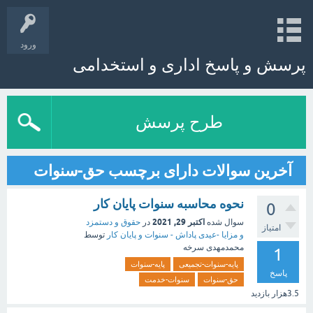
ورود
پرسش و پاسخ اداری و استخدامی
طرح پرسش
آخرین سوالات دارای برچسب حق-سنوات
نحوه محاسبه سنوات پایان کار
0
اکتبر 29, 2021
سوال شده
در
حقوق و دستمزد
امتیاز
و مزایا -عیدی پاداش - سنوات و پایان کار
توسط
محمدمهدی سرخه
1
پایه-سنوات-تجمیعی
پایه-سنوات
پاسخ
حق-سنوات
سنوات-خدمت
3.5هزار
بازدید