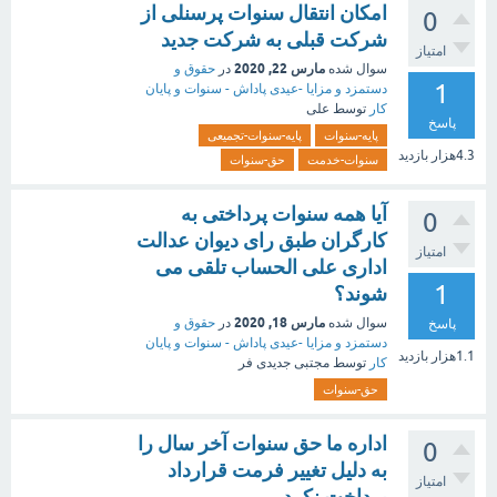
امکان انتقال سنوات پرسنلی از
0
شرکت قبلی به شرکت جدید
امتیاز
مارس 22, 2020
سوال شده
در
حقوق و
1
دستمزد و مزایا -عیدی پاداش - سنوات و پایان
کار
توسط
علی
پاسخ
پایه-سنوات
پایه-سنوات-تجمیعی
4.3هزار
بازدید
سنوات-خدمت
حق-سنوات
آیا همه سنوات پرداختی به
0
کارگران طبق رای دیوان عدالت
امتیاز
اداری علی الحساب تلقی می
1
شوند؟
مارس 18, 2020
سوال شده
در
حقوق و
پاسخ
دستمزد و مزایا -عیدی پاداش - سنوات و پایان
1.1هزار
بازدید
کار
توسط
مجتبی جدیدی فر
حق-سنوات
اداره ما حق سنوات آخر سال را
0
به دلیل تغییر فرمت قرارداد
امتیاز
پرداخت نکرد