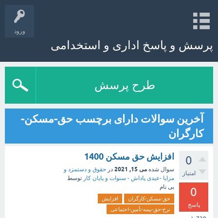
ورود
پرسش و پاسخ اداری و استخدامی
طرح پرسش
آخرین سوالات دارای برچسب حق-مسکن-
کارگران
افزایش حق مسکن 1400
0
می 15, 2021
سوال شده
در
حقوق و دستمزد و
امتیاز
مزایا -عیدی پاداش - سنوات و پایان کار
توسط
بی نام
0
حق-مسکن-کارگران
افزایش
پاسخ
نرخ-حق-بیمه-تأمین-اجتماعی