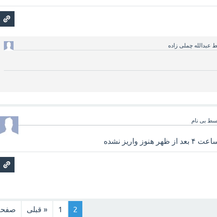
ط
عبدالله چملی زاده
سط
بی نام
 واریز نشده
2
1
« قبلی
صفحه