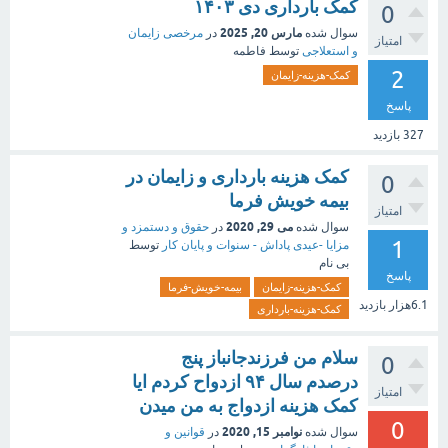
کمک بارداری دی ۱۴۰۳
0
مارس 20, 2025
سوال شده
در
مرخصی زایمان
امتیاز
و استعلاجی
توسط
فاطمه
2
کمک-هزینه-زایمان
پاسخ
327
بازدید
کمک هزینه بارداری و زایمان در
0
بیمه خویش فرما
امتیاز
می 29, 2020
سوال شده
در
حقوق و دستمزد و
1
مزایا -عیدی پاداش - سنوات و پایان کار
توسط
بی نام
پاسخ
کمک-هزینه-زایمان
بیمه-خویش-فرما
6.1هزار
بازدید
کمک-هزینه-بارداری
سلام من فرزندجانباز پنج
0
درصدم سال ۹۴ ازدواح کردم ایا
امتیاز
کمک هزینه ازدواج به من میدن
0
نوامبر 15, 2020
سوال شده
در
قوانین و