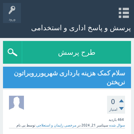
ورود
پرسش و پاسخ اداری و استخدامی
طرح پرسش
سلام کمک هزینه بارداری شهریورروبراتون
نریختن
0
امتیاز
464
بازدید
سوال شده
سپتامبر 21, 2024
در
مرخصی زایمان و استعلاجی
توسط
بی نام