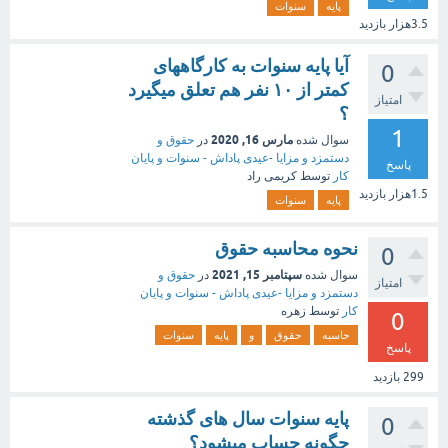
پایه
سنوات
3.5هزار
بازدید
آیا پایه سنوات به کارگاههای
0
کمتر از ۱۰ نفر هم تعلق میگیرد
امتیاز
؟
1
مارس 16, 2020
سوال شده
در
حقوق و
دستمزد و مزایا -عیدی پاداش - سنوات و پایان
پاسخ
کار
توسط
کریمی راد
1.5هزار
بازدید
پایه
سنوات
نحوه محاسبه حقوق
0
سپتامبر 15, 2021
سوال شده
در
حقوق و
امتیاز
دستمزد و مزایا -عیدی پاداش - سنوات و پایان
کار
توسط
زهره
0
حاسبه
حقوق
و
پایه
سنوات
پاسخ
299
بازدید
پایه سنوات سال های گذشته
0
چگونه حساب میشود؟