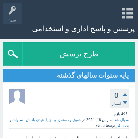
ورود
پرسش و پاسخ اداری و استخدامی
طرح پرسش
پایه سنوات سالهای گذشته
0
امتیاز
495
بازدید
سوال شده
مارس 18, 2021
در
حقوق و دستمزد و مزایا -عیدی پاداش - سنوات و
پایان کار
توسط
بی نام