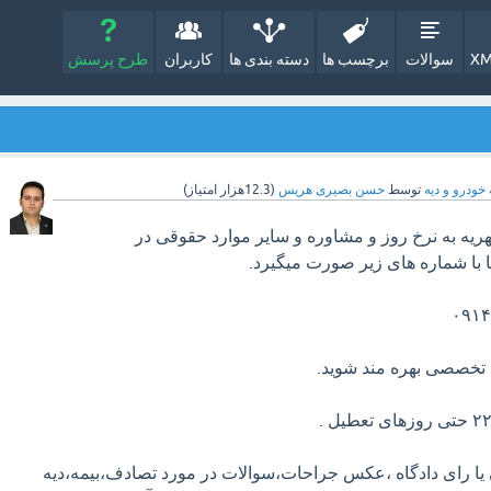
XM
سوالات
برچسب ها
دسته بندی ها
کاربران
طرح پرسش
 خودرو و دیه
توسط
حسن بصیری هریس
(
12.3هزار
امتیاز)
ریه به نرخ روز و مشاوره و سایر موارد حقوقی در
ه تخصصی بهره مند شوید.
یا رای دادگاه ،عکس جراحات،سوالات در مورد تصادف،بیمه،دیه