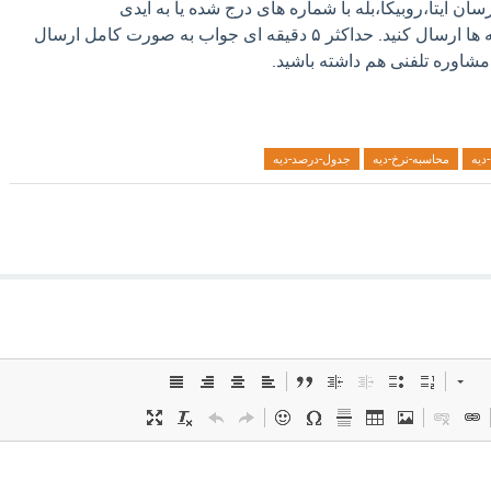
م رسان ایتا،روبیکا،بله با شماره های درج شده یا به آیدی
‎@basiri_heris_h در برنامه ها ارسال کنید. حداکثر ۵ دقیقه ای جواب به صورت کامل ارسال
 مشاوره تلفنی هم داشته باشید.
دیه
محاسبه-نرخ-دیه
جدول-درصد-دیه