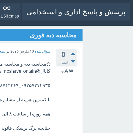
پرسش و پاسخ اداری و استخدامی
L Sitemap
محاسبه دیه فوری
سوال شده
10 مارس 2026
در
بیمه
0
امتیاز
⚖️محاسبه دیه و محاسبه مه
کانال@moshaveronlain یا با شماره های زیر صورت میگیرد.
80
بازدید
۰۹۳۵۷۲۷۴۹۳۵_۰۹۱۴۸۷۴۴۳۶۹
با کمترین هزینه از مشاور
همه روزه از ساعت ۸ الی ۲۲ حتی روزهای تعطیل .
چنانچه برگ پزشکی قانونی 