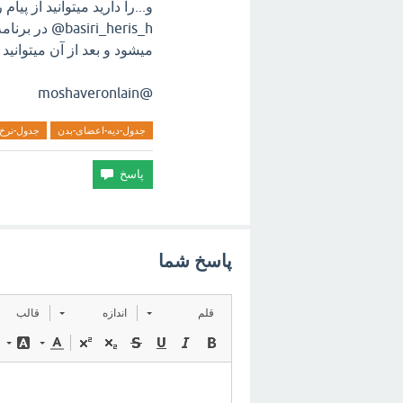
و...را دارید میتوانید از پیا
میشود و بعد از آن میتوانید
@moshaveronlain
جدول-دیه-اعضای-بدن
جدول-نرخ-
پاسخ شما
قلم
اندازه
قالب