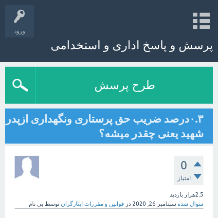
ورود
پرسش و پاسخ اداری و استخدامی
طرح پرسش
۰.۳درصد ضریب حق پرستاری ونگهداری ازپدر
شهید یعنی چقدر میشه؟
0
امتیاز
2.5هزار
بازدید
سوال شده
سپتامبر 26, 2020
در
قوانین و مقررات ایثارگران
توسط
بی نام