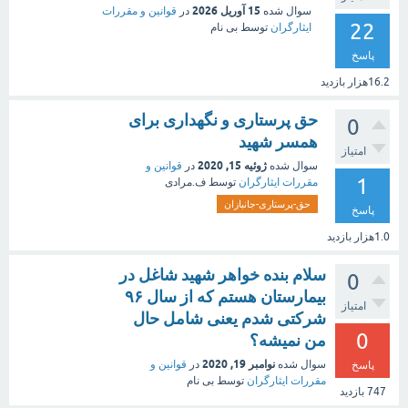
15 آوریل 2026
سوال شده
در
قوانین و مقررات
22
ایثارگران
توسط
بی نام
پاسخ
16.2هزار
بازدید
حق پرستاری و نگهداری برای
0
همسر شهید
امتیاز
ژوئیه 15, 2020
سوال شده
در
قوانین و
1
مقررات ایثارگران
توسط
ف.مرادی
حق-پرستاری-جانبازان
پاسخ
1.0هزار
بازدید
سلام بنده خواهر شهید شاغل در
0
بیمارستان هستم که از سال ۹۶
امتیاز
شرکتی شدم یعنی شامل حال
0
من نمیشه؟
نوامبر 19, 2020
سوال شده
در
قوانین و
پاسخ
مقررات ایثارگران
توسط
بی نام
747
بازدید