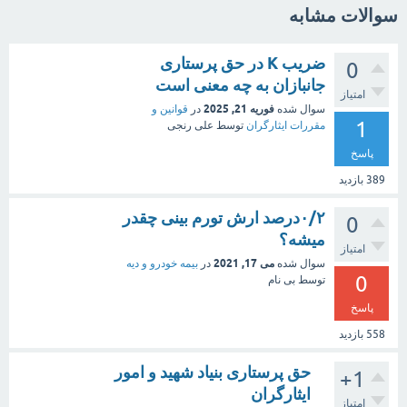
سوالات مشابه
ضریب K در حق پرستاری
0
جانبازان به چه معنی است
امتیاز
فوریه 21, 2025
سوال شده
در
قوانین و
1
مقررات ایثارگران
توسط
علی رنجی
پاسخ
389
بازدید
۰/۲درصد ارش تورم بینی چقدر
0
میشه؟
امتیاز
می 17, 2021
سوال شده
در
بیمه خودرو و دیه
0
توسط
بی نام
پاسخ
558
بازدید
حق پرستاری بنیاد شهید و امور
+1
ایثارگران
امتیاز