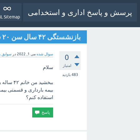
پرسش و پاسخ اداری و استخدامی
L Sitemap
بازنشستگی ۴۲ سال سن ۲۰ سال سابقه
سوال شده
می 1, 2022
در
سوابق و 
0
امتیاز
سلام
483
بازدید
استفاده کنم؟