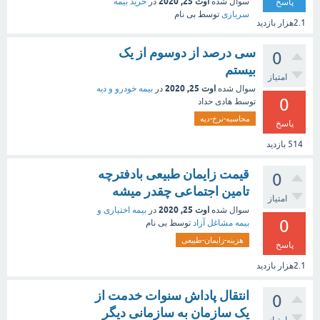
اوت 25, 2020
سوال شده
در
خرید بیمه
پاسخ
سربازی
توسط
بی نام
2.1هزار
بازدید
سی درصد از دوسوم از یک
0
بیستم
امتیاز
اوت 25, 2020
سوال شده
در
بیمه خودرو و دیه
0
توسط
هادی حداد
محاسبه-نرخ-دیه
پاسخ
514
بازدید
قیمت زایمان طبیعی بادفترچه
0
تامین اجتماعی چقدر میشه
امتیاز
اوت 25, 2020
سوال شده
در
بیمه اختیاری و
0
بیمه مشاغل آزاد
توسط
بی نام
هزینه-زایمان-طبیعی
پاسخ
2.1هزار
بازدید
انتقال پاداش سنوات خدمت از
0
یک سازمان به سازمانی دیگر