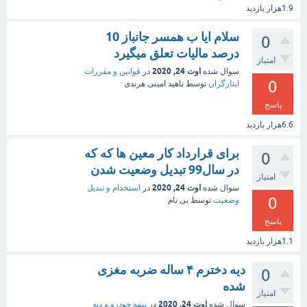
1.9هزار
بازدید
سلام ایا ب همسر جانباز 10
0
درصد مالیات تعلق میگیرد
امتیاز
اوت 24, 2020
سوال شده
در
قوانین و مقررات
0
ایثارگران
توسط
ناهید امینی هرندی
پاسخ
6.6هزار
بازدید
برای قرارداد کار معین ها که که
0
در سال99 تبدیل وضعیت شدن
امتیاز
اوت 24, 2020
سوال شده
در
استخدام و تبدیل
0
وضعیت
توسط
بی نام
پاسخ
1.1هزار
بازدید
دیه دخترم ۴ ساله ضربه مغزی
0
شده
امتیاز
اوت 24, 2020
سوال شده
در
بیمه خودرو و دیه