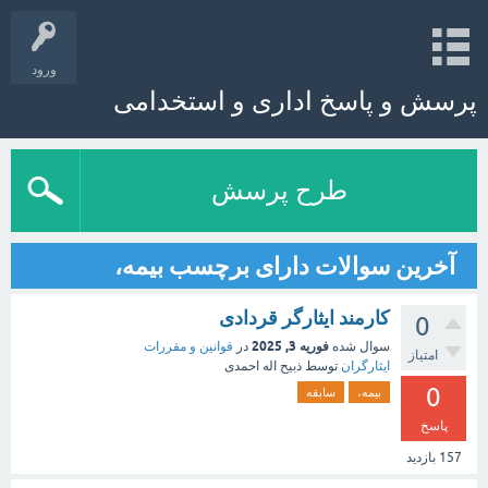
ورود
پرسش و پاسخ اداری و استخدامی
طرح پرسش
آخرین سوالات دارای برچسب بیمه،
کارمند ایثارگر قردادی
0
فوریه 3, 2025
سوال شده
در
قوانین و مقررات
امتیاز
ایثارگران
توسط
ذبیح اله احمدی
0
بیمه،
سابقه
پاسخ
157
بازدید