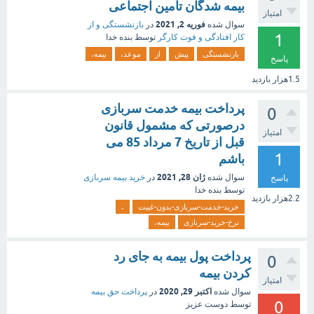
بیمه شدگان تأمین اجتماعی
امتیاز
فوریه 2, 2021
سوال شده
در
بازنشستگی و از
1
کار افتادگی و فوت کارگر
توسط
بنده خدا
بازنشستگی
پیش
از
موعد،
بیمه،
پاسخ
1.5هزار
بازدید
پرداخت بیمه خدمت سربازی
0
درصورتی که مشمول قانون
امتیاز
قبل از تاریخ 7 مرداد 85 می
1
باشم
ژان 28, 2021
سوال شده
در
خرید بیمه سربازی
پاسخ
توسط
بنده خدا
2.2هزار
بازدید
خرید-خدمت-سربازی-بدون-غیبت
،
نرخ-خرید-سربازی
بیمه،
پرداخت پول بیمه به جای رد
0
کردن بیمه
امتیاز
اکتبر 29, 2020
سوال شده
در
پرداخت حق بیمه
0
توسط
دوست عزیز