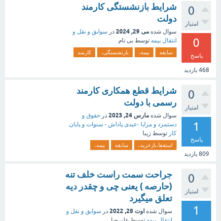
شرایط بازنشستگی کارمند
0
دولت
امتیاز
می 29, 2024
سوال شده
در
سوابق و نقل و
0
انتقال بیمه‌
توسط
بی نام
سابقه
بیمه،
بازنشستگی،
کارمند
پاسخ
468
بازدید
شرایط قطع همکاری کارمند
0
رسمی با دولت
امتیاز
مارس 24, 2023
سوال شده
در
حقوق و
1
دستمزد و مزایا -عیدی پاداش - سنوات و پایان
کار
توسط
زیبا
پاسخ
استعفا،بازخرید،
سابقه
بیمه،
809
بازدید
جراحت سمت راست خلف تنه
0
(حارصه ) یعنی چی و چقدر دیه
امتیاز
تعلق میگیرد
1
اوت 28, 2022
سوال شده
در
سوابق و نقل و
انتقال بیمه‌
توسط
علیرضا