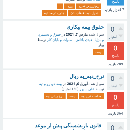
پاسخ
محاسبه-نرخ-دیه
بیمه،
،
4.7هزار
بازدید
جدول-دیه-اعضای-بدن
جدول-درصد-دیه
حقوق بیمه بیکاری
0
مارس 7, 2021
سوال شده
در
حقوق و دستمزد
امتیاز
و مزایا -عیدی پاداش - سنوات و پایان کار
توسط
بهار
0
بیمه،
پاسخ
289
بازدید
نرخ_دیه_به ریال
0
آوریل 6, 2021
سوال شده
در
بیمه خودرو و دیه
امتیاز
توسط
علی.سپهر
(
150
امتیاز)
0
محاسبه-نرخ-دیه
بیمه،
نرخ-ریالی-دیه
پاسخ
364
بازدید
قانون بازنشستگی پیش از موعد
0