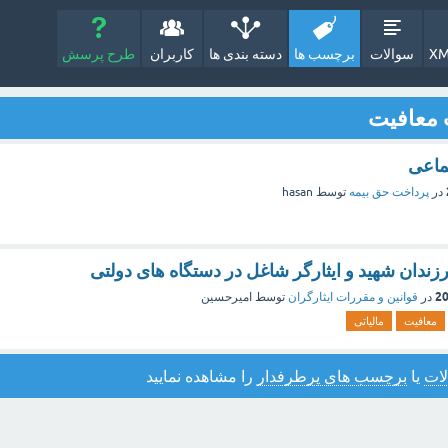
XM
سوالات
برچسب ها
دسته بندی ها
کاربران
طرح پرسش
 معافیت
ماعی
در
پرداخت حق بیمه
توسط
hasan
زندان شهید و ایثارگر شاغل در دستگاه های دولتی
در
قوانین و مقررات ایثارگران
توسط
امیرحسین
معافیت
مالیاتی
ات
یا
برچسب های پرطرفدار
را مشاهده نمایید