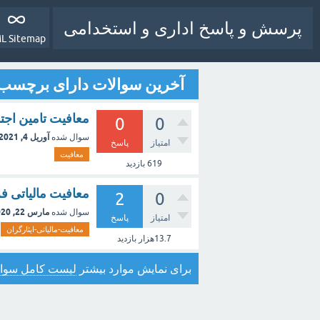
پرسش و پاسخ اداری و استخدامی
L Sitemap
آخرین سوالات دارای برچسب
معافیت تامین اجت
0
0
آوریل 4, 2021
سوال شده
امتیاز
پاسخ
معافیت
619
بازدید
معافیت مالیاتی فر
2
0
مارس 22, 2020
سوال شده
امتیاز
پاسخ
معافیت-مالیاتی-ایثارگران
13.7هزار
بازدید
برای نمایش موارد بیشتر
لیست کامل سوال