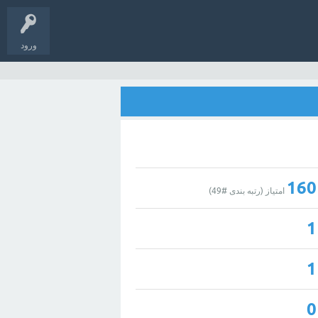
ورود
160
امتیاز (رتبه بندی #
49
)
1
1
0