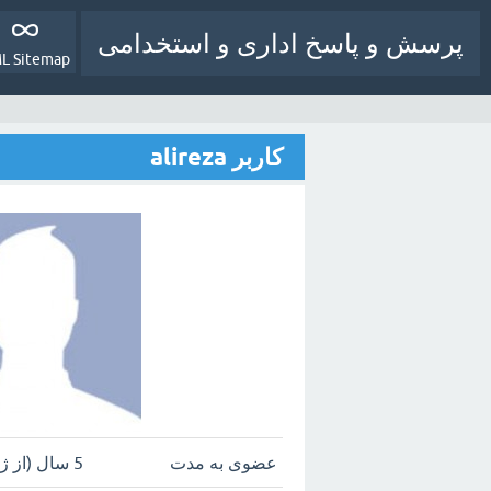
پرسش و پاسخ اداری و استخدامی
L Sitemap
کاربر alireza
عضوی به مدت
5 سال (از ژوئن 9, 2021)