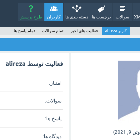
XM
سوالات
برچسب ها
دسته بندی ها
کاربران
طرح پرسش
کاربر alireza
فعالیت های اخیر
تمام سوالات
تمام پاسخ ها
فعالیت توسط alireza
امتیاز:
سوالات:
پاسخ ها:
دیدگاه ها: